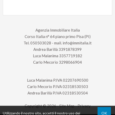
Agenzia Immobiliare Italia
Corso Italia n° 64 piano primo Pisa (PI)
Tel.
050503028
- mail.
info@immitalia.it
Andrea Barillà
3391878399
Luca Malanima
3357719182
Carlo Mecorio
3298066904
Luca Malanima P.IVA 02207690500
Carlo Mecorio P.IVA 02318530503
Andrea Barillà P.IVA 02318530504
Copyright © 2026 -
Site Map
-
Privacy
Utilizzando il nostro sito, accetti il nostro uso dei
OK